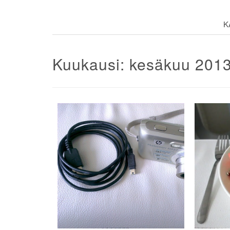
K
Kuukausi:
kesäkuu 201