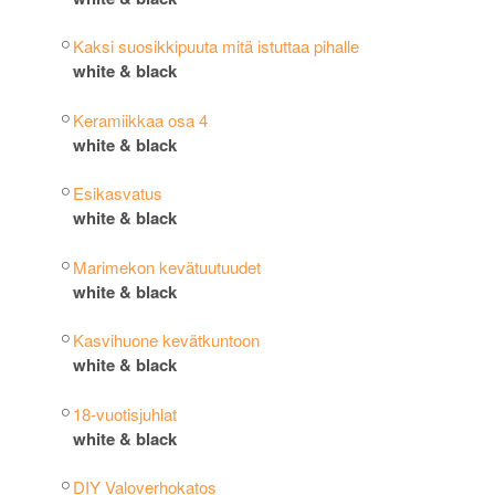
Kaksi suosikkipuuta mitä istuttaa pihalle
white & black
Keramiikkaa osa 4
white & black
Esikasvatus
white & black
Marimekon kevätuutuudet
white & black
Kasvihuone kevätkuntoon
white & black
18-vuotisjuhlat
white & black
DIY Valoverhokatos