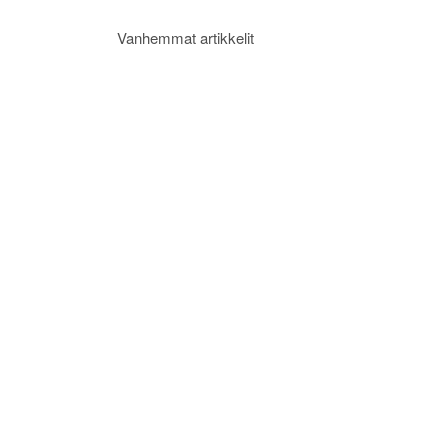
Artikkelien
Vanhemmat artikkelit
selaus