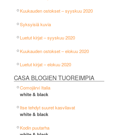
Kuukauden ostokset – syyskuu 2020
Syksyisiä kuvia
Luetut kirjat – syyskuu 2020
Kuukauden ostokset – elokuu 2020
Luetut kirjat – elokuu 2020
CASA BLOGIEN TUOREIMPIA
Comojärvi Italia
white & black
Itse tehdyt suuret kasvilavat
white & black
Kodin puutarha
white & black