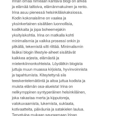
Irinan omaa nimeään kantava blogi on arkea
ja elämää taltioiva, elämänmakuinen ja rento.
Irina asuu pienessä helsinkiläiskaksiossa.
Kodin kokonaisilme on vaalea ja
yksinkertainen sisältäen luonnollisia,
kodikkaita ja jopa boheemejakin
yksityiskohtia. Irina on matkalla kohti
minimalismia ja vaikka prosessi onkin jo
pitkällä, tekemistä silti riittää. Minimalismin
lisäksi blogin lifestyle-aiheet sisältävät
kaikkea arjesta, elämästä ja
mielenkiinnonkohteista. Löydätkin blogista
juttuja muun muassa kirjoista, hyvinvoinnista
ja tapahtumista. Kiteytettynä siis
teeskentelemätöntä ja aitoa juttua kodista ja
muista elämän osa-alueista! Irina on
nelikymppinen syntyperäinen helsinkiläinen,
joka rakastaa merta ja kipputoreja,
valokuvaamista, lukemista, suklaata,
kotivaatteita, päiväunia ja satakielen laulua.
Tervetuloa mukaan seuraamaan Irinan