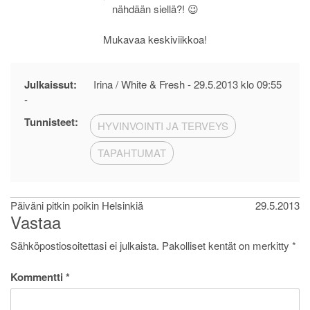
nähdään siellä?! 😉
Mukavaa keskiviikkoa!
Julkaissut:
Irina / White & Fresh -
29.5.2013 klo 09:55
-
Tunnisteet:
HYVINVOINTI JA TERVEYS
TAPAHTUMAT
Artikkelien
Päiväni pitkin poikin Helsinkiä
29.5.2013
Vastaa
selaus
Sähköpostiosoitettasi ei julkaista.
Pakolliset kentät on merkitty
*
Kommentti
*