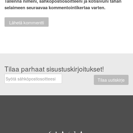
Tallenna nimeni, sähköpostiosoitteeni ja kotisivuni tähän
selaimeen seuraavaa kommentointikertaa varten.
Tilaa parhaat sisustuskirjoitukset!
Tilaa uutiskirje