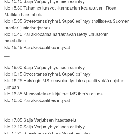
klo 15.15 Saija Varjus yhtyeineen esiintyy
klo 15.30 Tuhannet kasvot -kampanjan keulakuvan, Rosa
Mattilan haastattelu
klo 15.35 Street-tanssiryhmä Supa6 esiintyy (hallitseva Suomen
mestari juniorisarjassa)
klo 15.40 Pariakrobatiaa harrastavan Betty Caustonin
haastattelu
klo 15.45 Pariakrobaatit esiintyvät
__
klo 16.00 Saija Varjus yhtyeineen esiintyy
klo 16.15 Street-tanssiryhmä Supa6 esiintyy
klo 16.25 Helsingin MS-neuvolan fysioterapeutti vetää ohjatun
jumpan
klo 16.35 Muodostetaan kirjaimet MS ihmisketjuna
klo 16.50 Pariakrobaatit esiintyvät
__
klo 17.05 Saija Varjuksen haastattelu
klo 17.10 Saija Varjus yhtyeineen esiintyy
klo 17.25 Street-tanssiryhmä Supa6 esiintyy