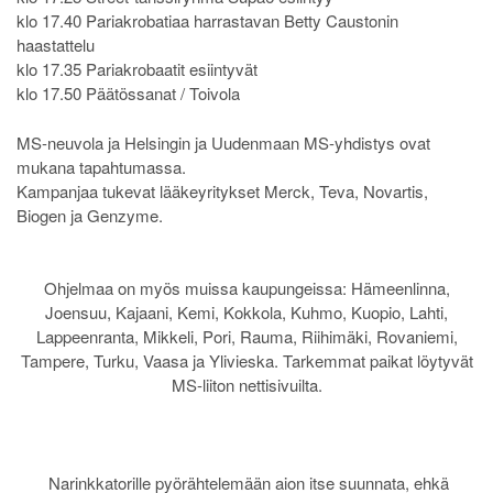
klo 17.40 Pariakrobatiaa harrastavan Betty Caustonin
haastattelu
klo 17.35 Pariakrobaatit esiintyvät
klo 17.50 Päätössanat / Toivola
MS-neuvola ja Helsingin ja Uudenmaan MS-yhdistys ovat
mukana tapahtumassa.
Kampanjaa tukevat lääkeyritykset Merck, Teva, Novartis,
Biogen ja Genzyme.
Ohjelmaa on myös muissa kaupungeissa: Hämeenlinna,
Joensuu, Kajaani, Kemi, Kokkola, Kuhmo, Kuopio, Lahti,
Lappeenranta, Mikkeli, Pori, Rauma, Riihimäki, Rovaniemi,
Tampere, Turku, Vaasa ja Ylivieska. Tarkemmat paikat löytyvät
MS-liiton nettisivuilta.
Narinkkatorille pyörähtelemään aion itse suunnata, ehkä