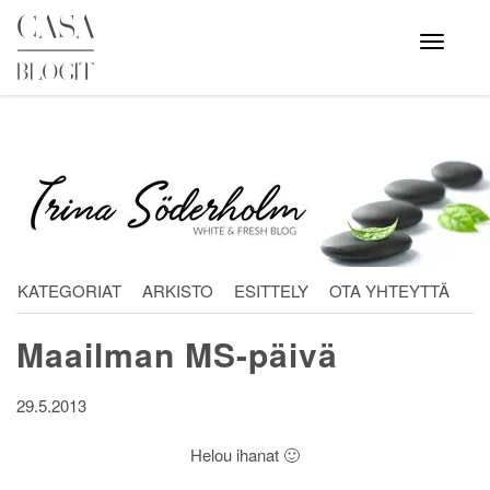
Skip
to
Avaa
valikko
content
KATEGORIAT
ARKISTO
ESITTELY
OTA YHTEYTTÄ
Maailman MS-päivä
29.5.2013
Helou ihanat 🙂