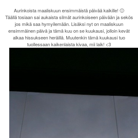
Aurinkoista maaliskuun ensimmäistä päivää kaikille! 🙂
Täällä tosiaan sai aukaista silmät aurinkoiseen päivään ja sekös
jos mikä saa hymyilemään. Lisäksi nyt on maaliskuun
ensimmäinen päivä ja tämä kuu on se kuukausi, jolloin kevät
alkaa hissukseen heräillä. Muutenkin tämä kuukausi tuo
tuollessaan kaikenlaista kivaa, mii laik! <3