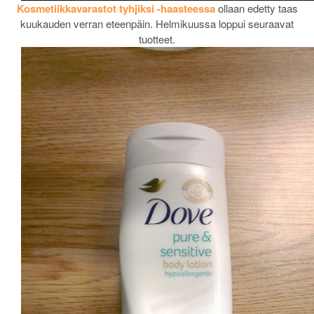
Kosmetiikkavarastot tyhjiksi -haasteessa
ollaan edetty taas
kuukauden verran eteenpäin. Helmikuussa loppui seuraavat
tuotteet.