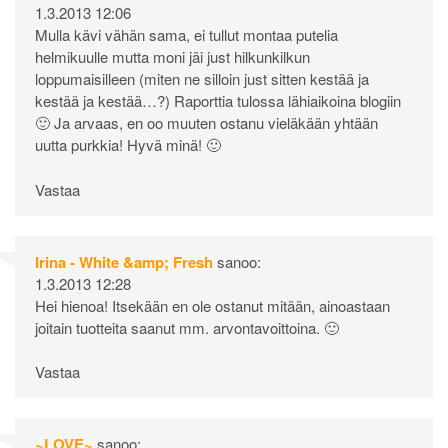
1.3.2013 12:06
Mulla kävi vähän sama, ei tullut montaa putelia
helmikuulle mutta moni jäi just hilkunkilkun
loppumaisilleen (miten ne silloin just sitten kestää ja
kestää ja kestää…?) Raporttia tulossa lähiaikoina blogiin
🙂 Ja arvaas, en oo muuten ostanu vieläkään yhtään
uutta purkkia! Hyvä minä! 🙂
Vastaa
Irina - White &amp; Fresh
sanoo:
1.3.2013 12:28
Hei hienoa! Itsekään en ole ostanut mitään, ainoastaan
joitain tuotteita saanut mm. arvontavoittoina. 🙂
Vastaa
~LOVE~
sanoo: