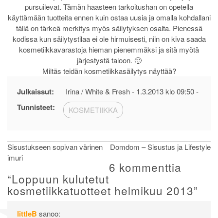
pursuilevat. Tämän haasteen tarkoitushan on opetella
käyttämään tuotteita ennen kuin ostaa uusia ja omalla kohdallani
tällä on tärkeä merkitys myös säilytyksen osalta. Pienessä
kodissa kun säilytystilaa ei ole hirmuisesti, niin on kiva saada
kosmetiikkavarastoja hieman pienemmäksi ja sitä myötä
järjestystä taloon. 🙂
Miltäs teidän kosmetiikkasäilytys näyttää?
Julkaissut:
Irina / White & Fresh -
1.3.2013 klo 09:50
-
Tunnisteet:
KOSMETIIKKA
Artikkelien
Sisustukseen sopivan värinen
Domdom – Sisustus ja Lifestyle
imuri
selaus
6 kommenttia
“
Loppuun kulutetut
kosmetiikkatuotteet helmikuu 2013
”
littleB
sanoo: