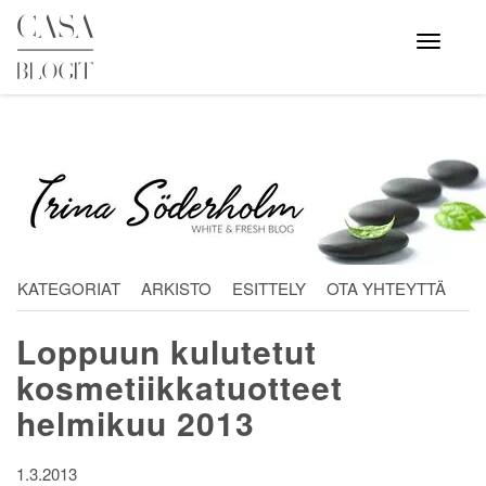
Skip
to
Avaa
valikko
content
KATEGORIAT
ARKISTO
ESITTELY
OTA YHTEYTTÄ
Loppuun kulutetut
kosmetiikkatuotteet
helmikuu 2013
1.3.2013