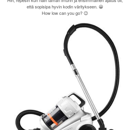
Hih, repesin kun näin tämän imurin ja ensimmäinen ajatus oli,
että sopisipa hyvin kodin väritykseen. 😀
How low can you go? 😉