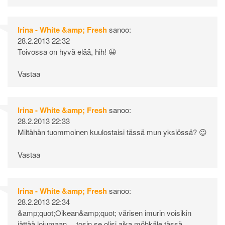
Irina - White &amp; Fresh
sanoo:
28.2.2013 22:32
Toivossa on hyvä elää, hih! 😀
Vastaa
Irina - White &amp; Fresh
sanoo:
28.2.2013 22:33
Miltähän tuommoinen kuulostaisi tässä mun yksiössä? 😉
Vastaa
Irina - White &amp; Fresh
sanoo:
28.2.2013 22:34
&amp;quot;Oikean&amp;quot; värisen imurin voisikin
jättää lojumaan… tosin se olisi aika möhkäle tässä