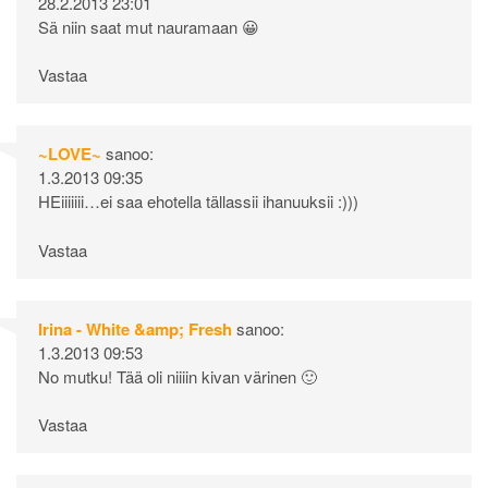
28.2.2013 23:01
Sä niin saat mut nauramaan 😀
Vastaa
~LOVE~
sanoo:
1.3.2013 09:35
HEiiiiiii…ei saa ehotella tällassii ihanuuksii :)))
Vastaa
Irina - White &amp; Fresh
sanoo:
1.3.2013 09:53
No mutku! Tää oli niiiin kivan värinen 🙂
Vastaa