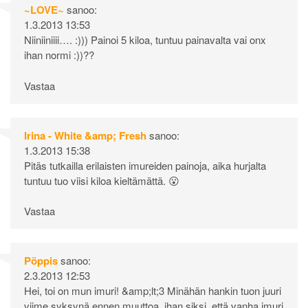
~LOVE~
sanoo:
1.3.2013 13:53
Niiniiniiii…. :))) Painoi 5 kiloa, tuntuu painavalta vai onx
ihan normi :))??
Vastaa
Irina - White &amp; Fresh
sanoo:
1.3.2013 15:38
Pitäs tutkailla erilaisten imureiden painoja, aika hurjalta
tuntuu tuo viisi kiloa kieltämättä. 😮
Vastaa
Pöppis
sanoo:
2.3.2013 12:53
Hei, toi on mun imuri! &amp;lt;3 Minähän hankin tuon juuri
viime syksynä ennen muuttoa, ihan siksi, että vanha imuri