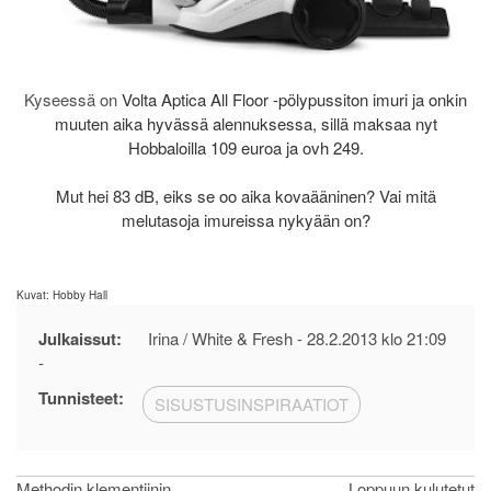
Kyseessä on
Volta
Aptica All Floor -pölypussiton imuri ja onkin
muuten aika hyvässä alennuksessa, sillä maksaa nyt
Hobbaloilla 109 euroa ja ovh 249.
Mut hei 83 dB, eiks se oo aika kovaääninen? Vai mitä
melutasoja imureissa nykyään on?
Kuvat: Hobby Hall
Julkaissut:
Irina / White & Fresh -
28.2.2013 klo 21:09
-
Tunnisteet:
SISUSTUSINSPIRAATIOT
Methodin klementiinin
Loppuun kulutetut