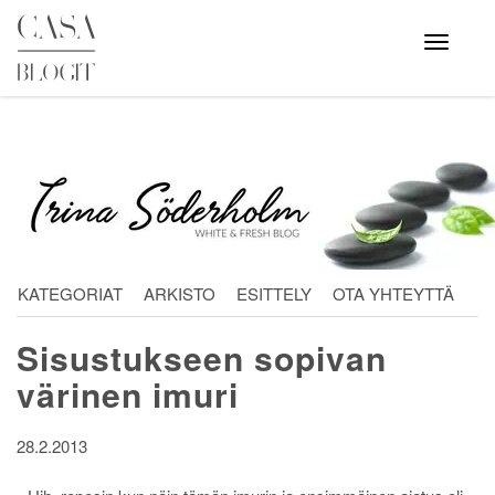
Skip
to
Avaa
valikko
content
KATEGORIAT
ARKISTO
ESITTELY
OTA YHTEYTTÄ
Sisustukseen sopivan
värinen imuri
28.2.2013