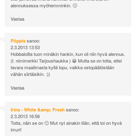
alennuksessa myöhemminkin. 🙂
Vastaa
Pöppis
sanoo:
2.3.2013 13:53
Hobbaloilta tuon minäkin hankin, kun oli niin hyvä alennus.
(t. nimimerkki Tarjoushaukka ) 😀 Mutta se on totta, ettei
tavara maailmasta kyllä lopu, vaikka ostopäätöstään
vähän siirtäisikin. :))
Vastaa
Irina - White &amp; Fresh
sanoo:
2.3.2013 16:56
Totta, näin se on 🙂 Mut nyt ainakin tiiän, että toi on hyvä
imuri!