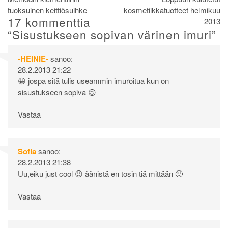
Artikkelien
tuoksuinen keittiösuihke
kosmetiikkatuotteet helmikuu
selaus
17 kommenttia
2013
“
Sisustukseen sopivan värinen imuri
”
-HEINIE-
sanoo:
28.2.2013 21:22
😀 jospa sitä tulis useammin imuroitua kun on
sisustukseen sopiva 😉
Vastaa
Sofia
sanoo:
28.2.2013 21:38
Uu,eiku just cool 😉 äänistä en tosin tiä mittään 🙂
Vastaa