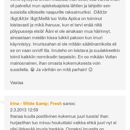
oli palvellut mun opiskeluajoista lähtien ja lahjoitin sen
suosiolla silloiselle naapurille raksaimuriksi. :D&lt;br
/&gt;&lt;br /&gt;Meillä tuo Volta Aptica on toiminut
loistavasti ja mikä ihanuus, kun ei tarvi enää niitä
pölypusseja etsiä! Ääni ei ole ainakaan mua häirinnyt,
ainoastaan meidän kissa luikkii pakoon kun imuri
käynnistyy. Imurissahan ei ole mitään säätönamikoita eli
se on vaan on/off tila. Imuteho on loistava ja suulakkeetkin
toimii kaikkiin normikodin tarpeisiin. En oo mikään Voltan
mainosnainen, ihan omasta kokemuksesta voin
suositella. 😀 Ja värihän on mitä parhain! 😉
Vastaa
Irina - White &amp; Fresh
sanoo:
2.3.2013 12:59
Ihanaa kuulla positiivinen kokemus juuri tuosta! Ihan
hurjastihan tuo minuu houkuttaisi vaikka ehkä juuri nyt ei
olisi järkevää imuria hankkia. Onneksi imureita on