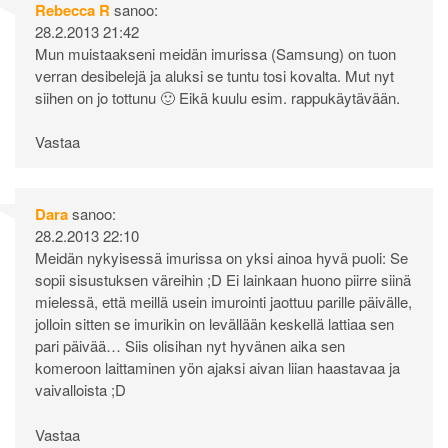
Rebecca R
sanoo:
28.2.2013 21:42
Mun muistaakseni meidän imurissa (Samsung) on tuon
verran desibelejä ja aluksi se tuntu tosi kovalta. Mut nyt
siihen on jo tottunu 🙂 Eikä kuulu esim. rappukäytävään.
Vastaa
Dara
sanoo:
28.2.2013 22:10
Meidän nykyisessä imurissa on yksi ainoa hyvä puoli: Se
sopii sisustuksen väreihin ;D Ei lainkaan huono piirre siinä
mielessä, että meillä usein imurointi jaottuu parille päivälle,
jolloin sitten se imurikin on levällään keskellä lattiaa sen
pari päivää… Siis olisihan nyt hyvänen aika sen
komeroon laittaminen yön ajaksi aivan liian haastavaa ja
vaivalloista ;D
Vastaa