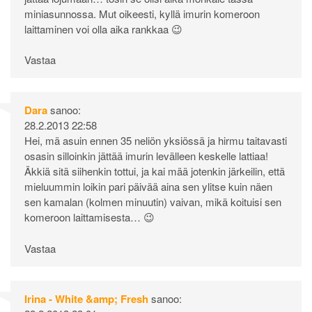
miniasunnossa. Mut oikeesti, kyllä imurin komeroon
laittaminen voi olla aika rankkaa 😉
Vastaa
Dara
sanoo:
28.2.2013 22:58
Hei, mä asuin ennen 35 neliön yksiössä ja hirmu taitavasti
osasin silloinkin jättää imurin levälleen keskelle lattiaa!
Äkkiä sitä siihenkin tottui, ja kai mää jotenkin järkeilin, että
mieluummin loikin pari päivää aina sen ylitse kuin näen
sen kamalan (kolmen minuutin) vaivan, mikä koituisi sen
komeroon laittamisesta… 😉
Vastaa
Irina - White &amp; Fresh
sanoo: