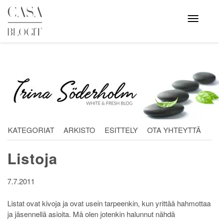
Skip
to
Avaa
valikko
content
KATEGORIAT
ARKISTO
ESITTELY
OTA YHTEYTTÄ
Listoja
7.7.2011
Listat ovat kivoja ja ovat usein tarpeenkin, kun yrittää hahmottaa
ja jäsennellä asioita. Mä olen jotenkin halunnut nähdä