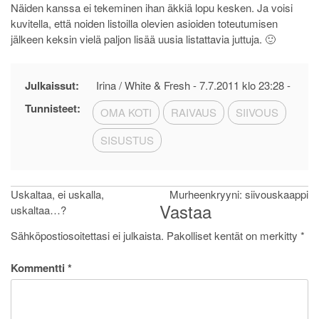
Näiden kanssa ei tekeminen ihan äkkiä lopu kesken. Ja voisi
kuvitella, että noiden listoilla olevien asioiden toteutumisen
jälkeen keksin vielä paljon lisää uusia listattavia juttuja. 🙂
Julkaissut:
Irina / White & Fresh -
7.7.2011 klo 23:28
-
Tunnisteet:
OMA KOTI
RAIVAUS
SIIVOUS
SISUSTUS
Artikkelien
Uskaltaa, ei uskalla,
Murheenkryyni: siivouskaappi
Vastaa
uskaltaa…?
selaus
Sähköpostiosoitettasi ei julkaista.
Pakolliset kentät on merkitty
*
Kommentti
*