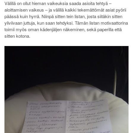
Välillä on ollut hieman vaikeuksia saada asioita tehtyä –
aloittamisen vaikeus – ja välillä kaikki tekemättömät asiat pyörii
päässä kuin hyrrä. Niinpä sitten tein listan, josta siitäkin sitten
yliviivaan juttuja, kun saan tehdyksi. Tämän listan motivaattorina
toimii myös oman kädenjäljen näkeminen, sekä paperilla että
sitten kotona.