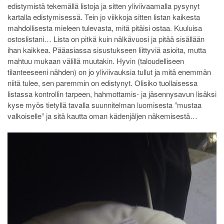
edistymistä tekemällä listoja ja sitten yliviivaamalla pysynyt
kartalla edistymisessä. Tein jo viikkoja sitten listan kaikesta
mahdollisesta mieleen tulevasta, mitä pitäisi ostaa. Kuuluisa
ostoslistani… Lista on pitkä kuin nälkävuosi ja pitää sisällään
ihan kaikkea. Pääasiassa sisustukseen liittyviä asioita, mutta
mahtuu mukaan välillä muutakin. Hyvin (taloudelliseen
tilanteeseeni nähden) on jo yliviivauksia tullut ja mitä enemmän
niitä tulee, sen paremmin on edistynyt. Olisiko tuollaisessa
listassa kontrollin tarpeen, hahmottamis- ja jäsennysavun lisäksi
kyse myös tietyllä tavalla suunnitelman luomisesta ”mustaa
valkoiselle” ja sitä kautta oman kädenjäljen näkemisestä…