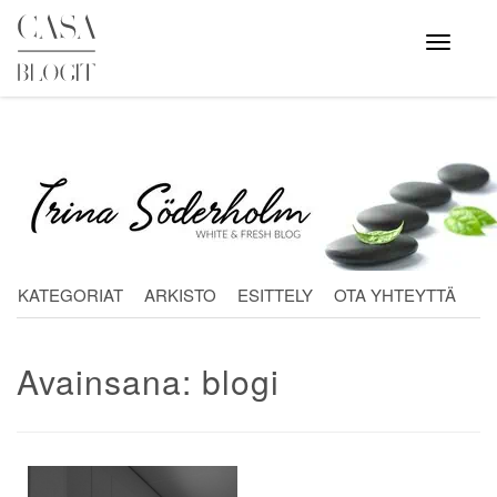
Skip
to
Avaa
valikko
content
KATEGORIAT
ARKISTO
ESITTELY
OTA YHTEYTTÄ
Avainsana:
blogi
Artikkelien