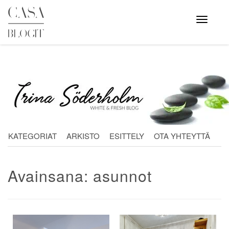
Skip
to
Avaa
valikko
content
KATEGORIAT
ARKISTO
ESITTELY
OTA YHTEYTTÄ
Avainsana:
asunnot
Artikkelien