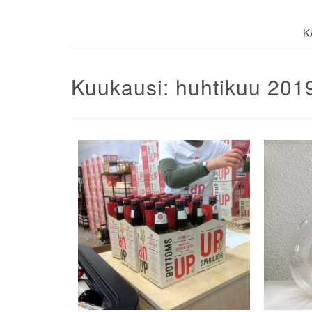
K
Kuukausi:
huhtikuu 201