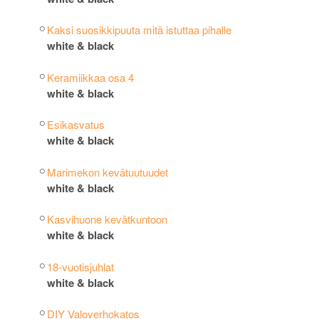
Kaksi suosikkipuuta mitä istuttaa pihalle
white & black
Keramiikkaa osa 4
white & black
Esikasvatus
white & black
Marimekon kevätuutuudet
white & black
Kasvihuone kevätkuntoon
white & black
18-vuotisjuhlat
white & black
DIY Valoverhokatos