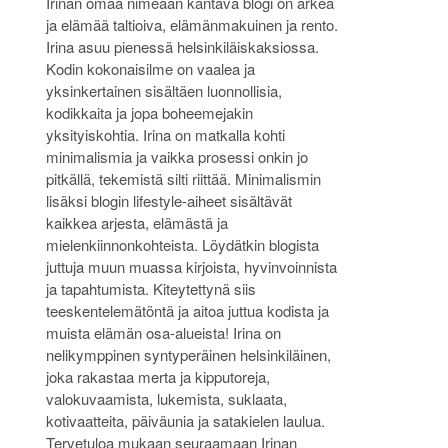
Irinan omaa nimeään kantava blogi on arkea
ja elämää taltioiva, elämänmakuinen ja rento.
Irina asuu pienessä helsinkiläiskaksiossa.
Kodin kokonaisilme on vaalea ja
yksinkertainen sisältäen luonnollisia,
kodikkaita ja jopa boheemejakin
yksityiskohtia. Irina on matkalla kohti
minimalismia ja vaikka prosessi onkin jo
pitkällä, tekemistä silti riittää. Minimalismin
lisäksi blogin lifestyle-aiheet sisältävät
kaikkea arjesta, elämästä ja
mielenkiinnonkohteista. Löydätkin blogista
juttuja muun muassa kirjoista, hyvinvoinnista
ja tapahtumista. Kiteytettynä siis
teeskentelemätöntä ja aitoa juttua kodista ja
muista elämän osa-alueista! Irina on
nelikymppinen syntyperäinen helsinkiläinen,
joka rakastaa merta ja kipputoreja,
valokuvaamista, lukemista, suklaata,
kotivaatteita, päiväunia ja satakielen laulua.
Tervetuloa mukaan seuraamaan Irinan