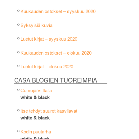
Kuukauden ostokset – syyskuu 2020
Syksyisiä kuvia
Luetut kirjat – syyskuu 2020
Kuukauden ostokset – elokuu 2020
Luetut kirjat – elokuu 2020
CASA BLOGIEN TUOREIMPIA
Comojärvi Italia
white & black
Itse tehdyt suuret kasvilavat
white & black
Kodin puutarha
white & black