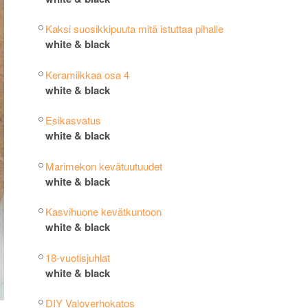
Kaksi suosikkipuuta mitä istuttaa pihalle
white & black
Keramiikkaa osa 4
white & black
Esikasvatus
white & black
Marimekon kevätuutuudet
white & black
Kasvihuone kevätkuntoon
white & black
18-vuotisjuhlat
white & black
DIY Valoverhokatos