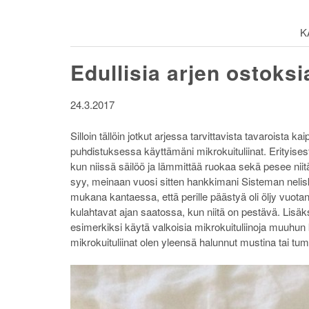
K
Edullisia arjen ostoksi
24.3.2017
Silloin tällöin jotkut arjessa tarvittavista tavaroista k
puhdistuksessa käyttämäni mikrokuituliinat. Erityises
kun niissä säilöö ja lämmittää ruokaa sekä pesee nii
syy, meinaan vuosi sitten hankkimani Sisteman nelisk
mukana kantaessa, että perille päästyä oli öljy vuotanu
kulahtavat ajan saatossa, kun niitä on pestävä. Lisäk
esimerkiksi käytä valkoisia mikrokuituliinoja muuhun
mikrokuituliinat olen yleensä halunnut mustina tai t