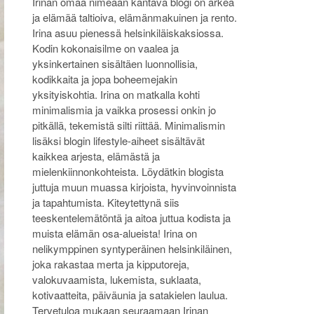
Irinan omaa nimeään kantava blogi on arkea
ja elämää taltioiva, elämänmakuinen ja rento.
Irina asuu pienessä helsinkiläiskaksiossa.
Kodin kokonaisilme on vaalea ja
yksinkertainen sisältäen luonnollisia,
kodikkaita ja jopa boheemejakin
yksityiskohtia. Irina on matkalla kohti
minimalismia ja vaikka prosessi onkin jo
pitkällä, tekemistä silti riittää. Minimalismin
lisäksi blogin lifestyle-aiheet sisältävät
kaikkea arjesta, elämästä ja
mielenkiinnonkohteista. Löydätkin blogista
juttuja muun muassa kirjoista, hyvinvoinnista
ja tapahtumista. Kiteytettynä siis
teeskentelemätöntä ja aitoa juttua kodista ja
muista elämän osa-alueista! Irina on
nelikymppinen syntyperäinen helsinkiläinen,
joka rakastaa merta ja kipputoreja,
valokuvaamista, lukemista, suklaata,
kotivaatteita, päiväunia ja satakielen laulua.
Tervetuloa mukaan seuraamaan Irinan