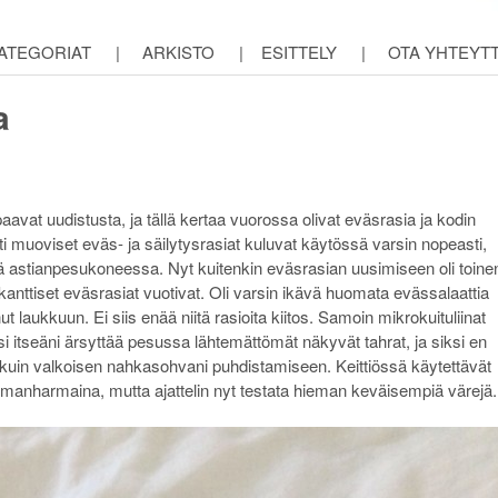
ATEGORIAT
|
ARKISTO
|
ESITTELY
|
OTA YHTEYT
a
aipaavat uudistusta, ja tällä kertaa vuorossa olivat eväsrasia ja kodin
ti muoviset eväs- ja säilytysrasiat kuluvat käytössä varsin nopeasti,
tä astianpesukoneessa. Nyt kuitenkin eväsrasian uusimiseen oli toine
anttiset eväsrasiat vuotivat. Oli varsin ikävä huomata evässalaattia
t laukkuun. Ei siis enää niitä rasioita kiitos. Samoin mikrokuituliinat
si itseäni ärsyttää pesussa lähtemättömät näkyvät tahrat, ja siksi en
 kuin valkoisen nahkasohvani puhdistamiseen. Keittiössä käytettävät
ummanharmaina, mutta ajattelin nyt testata hieman keväisempiä värejä.