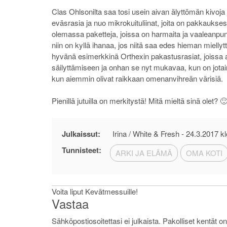
Clas Ohlsonilta saa tosi usein aivan älyttömän kivoja j
eväsrasia ja nuo mikrokuituliinat, joita on pakkaukse
olemassa paketteja, joissa on harmaita ja vaaleanpunaisia
niin on kyllä ihanaa, jos niitä saa edes hieman miellyt
hyvänä esimerkkinä Orthexin pakastusrasiat, joissa ain
säilyttämiseen ja onhan se nyt mukavaa, kun on jotain
kun aiemmin olivat raikkaan omenanvihreän värisiä.
Pienillä jutuilla on merkitystä! Mitä mieltä sinä olet? 
Julkaissut:
Irina / White & Fresh -
24.3.2017 kl
Tunnisteet:
ARKI JA ELÄMÄ
OMA KOTI
Artikkelien
Voita liput Kevätmessuille!
Vastaa
selaus
Sähköpostiosoitettasi ei julkaista.
Pakolliset kentät o