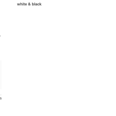
white & black
,
,
ia