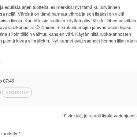
a edullisia arjen tuotteita, esimerkiksi nyt tämä kullanvärinen
ssa neljä. Väreinä on tämä harmaa-vihreä ja sen lisäksi on vielä
 liinoja. Kun tällaisia tuotteita käyttää päivittäin tai lähes päivittäin
tävällä ulkonäöllä. 😉 Näiden mikrokuituliinojen ja eväsrasian lisäksi
a silloin tällöin vaihtuu kansien väri. Käytän niitä ruoka-annosten
 pientä kivaa silmällekin. Nyt kannet ovat saaneet hennon liilan värin

o 07:46
-
SISUSTUS
10 vinkkiä, joilla voit lisätä vedenjuont
n merkitty
*