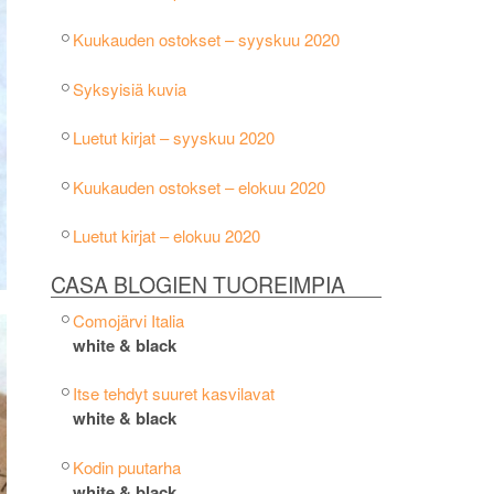
Kuukauden ostokset – syyskuu 2020
Syksyisiä kuvia
Luetut kirjat – syyskuu 2020
Kuukauden ostokset – elokuu 2020
Luetut kirjat – elokuu 2020
CASA BLOGIEN TUOREIMPIA
Comojärvi Italia
white & black
Itse tehdyt suuret kasvilavat
white & black
Kodin puutarha
white & black