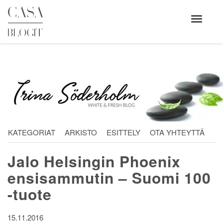
Skip
to
Avaa
valikko
content
KATEGORIAT
ARKISTO
ESITTELY
OTA YHTEYTTÄ
Jalo Helsingin Phoenix
ensisammutin – Suomi 100
-tuote
15.11.2016