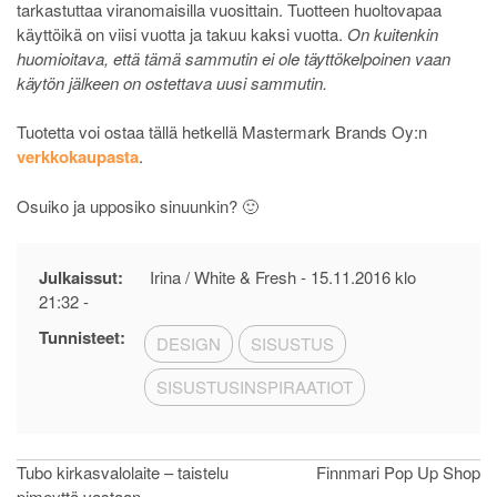
tarkastuttaa viranomaisilla vuosittain. Tuotteen huoltovapaa
käyttöikä on viisi vuotta ja takuu kaksi vuotta.
On kuitenkin
huomioitava, että tämä sammutin ei ole täyttökelpoinen vaan
käytön jälkeen on ostettava uusi sammutin.
Tuotetta voi ostaa tällä hetkellä Mastermark Brands Oy:n
verkkokaupasta
.
Osuiko ja upposiko sinuunkin? 🙂
Julkaissut:
Irina / White & Fresh -
15.11.2016 klo
21:32
-
Tunnisteet:
DESIGN
SISUSTUS
SISUSTUSINSPIRAATIOT
Artikkelien
Tubo kirkasvalolaite – taistelu
Finnmari Pop Up Shop
pimeyttä vastaan