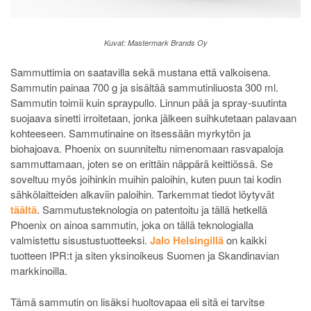
Kuvat: Mastermark Brands Oy
Sammuttimia on saatavilla sekä mustana että valkoisena.
Sammutin painaa 700 g ja sisältää sammutinliuosta 300 ml.
Sammutin toimii kuin spraypullo. Linnun pää ja spray-suutinta
suojaava sinetti irroitetaan, jonka jälkeen suihkutetaan palavaan
kohteeseen. Sammutinaine on itsessään myrkytön ja
biohajoava. Phoenix on suunniteltu nimenomaan rasvapaloja
sammuttamaan, joten se on erittäin näppärä keittiössä. Se
soveltuu myös joihinkin muihin paloihin, kuten puun tai kodin
sähkölaitteiden alkaviin paloihin. Tarkemmat tiedot löytyvät
täältä
.
Sammutusteknologia on patentoitu ja tällä hetkellä
Phoenix on ainoa sammutin, joka on tällä teknologialla
valmistettu sisustustuotteeksi.
Jalo Helsingillä
on kaikki
tuotteen IPR:t ja siten yksinoikeus Suomen ja Skandinavian
markkinoilla.
Tämä sammutin on lisäksi huoltovapaa eli sitä ei tarvitse