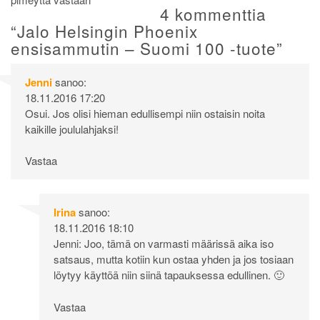
selaus
4 kommenttia
“
Jalo Helsingin Phoenix
ensisammutin – Suomi 100 -tuote
”
Jenni
sanoo:
18.11.2016 17:20
Osui. Jos olisi hieman edullisempi niin ostaisin noita
kaikille joululahjaksi!
Vastaa
Irina
sanoo:
18.11.2016 18:10
Jenni: Joo, tämä on varmasti määrissä aika iso
satsaus, mutta kotiin kun ostaa yhden ja jos tosiaan
löytyy käyttöä niin siinä tapauksessa edullinen. 🙂
Vastaa