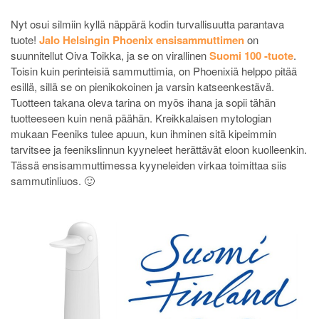
Nyt osui silmiin kyllä näppärä kodin turvallisuutta parantava
tuote!
Jalo Helsingin Phoenix ensisammuttimen
on
suunnitellut Oiva Toikka, ja se on virallinen
Suomi 100 -tuote
.
Toisin kuin perinteisiä sammuttimia, on Phoenixiä helppo pitää
esillä, sillä se on pienikokoinen ja varsin katseenkestävä.
Tuotteen takana oleva tarina on myös ihana ja sopii tähän
tuotteeseen kuin nenä päähän. Kreikkalaisen mytologian
mukaan Feeniks tulee apuun, kun ihminen sitä kipeimmin
tarvitsee ja feenikslinnun kyyneleet herättävät eloon kuolleenkin.
Tässä ensisammuttimessa kyyneleiden virkaa toimittaa siis
sammutinliuos. 🙂