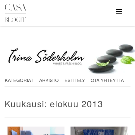
Skip
to
Avaa
valikko
content
KATEGORIAT
ARKISTO
ESITTELY
OTA YHTEYTTÄ
Kuukausi:
elokuu 2013
Artikkelien