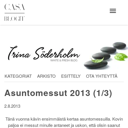
Skip
to
Avaa
valikko
content
KATEGORIAT
ARKISTO
ESITTELY
OTA YHTEYTTÄ
Asuntomessut 2013 (1/3)
2.8.2013
Tänä vuonna kävin ensimmäistä kertaa asuntomessuilla. Kovin
paljoa ei messut minulle antaneet ja uskon, että olisin saanut