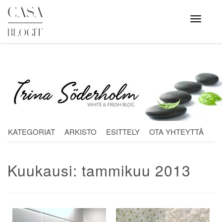
Skip
to
Avaa
valikko
content
KATEGORIAT
ARKISTO
ESITTELY
OTA YHTEYTTÄ
Kuukausi:
tammikuu 2013
Artikkelien