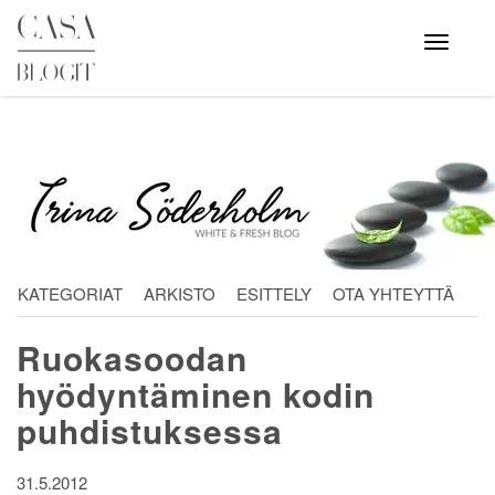
Skip
to
Avaa
valikko
content
KATEGORIAT
ARKISTO
ESITTELY
OTA YHTEYTTÄ
Ruokasoodan
hyödyntäminen kodin
puhdistuksessa
31.5.2012