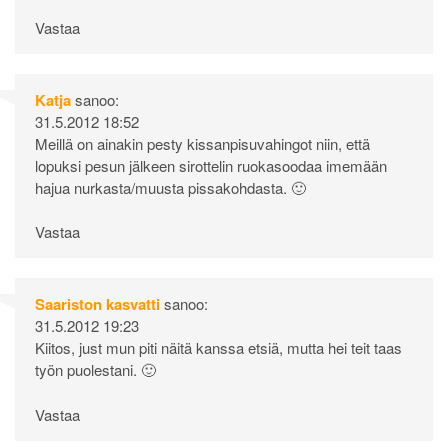
Vastaa
Katja
sanoo:
31.5.2012 18:52
Meillä on ainakin pesty kissanpisuvahingot niin, että
lopuksi pesun jälkeen sirottelin ruokasoodaa imemään
hajua nurkasta/muusta pissakohdasta. 🙂
Vastaa
Saariston kasvatti
sanoo:
31.5.2012 19:23
Kiitos, just mun piti näitä kanssa etsiä, mutta hei teit taas
työn puolestani. 🙂
Vastaa