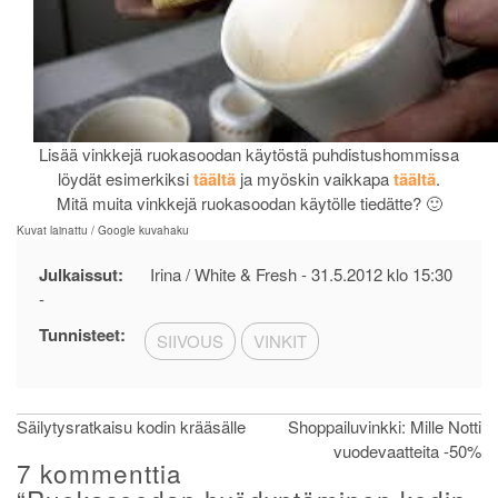
Lisää vinkkejä ruokasoodan käytöstä puhdistushommissa
löydät esimerkiksi
täältä
ja myöskin vaikkapa
täältä
.
Mitä muita vinkkejä ruokasoodan käytölle tiedätte? 🙂
Kuvat lainattu / Google kuvahaku
Julkaissut:
Irina / White & Fresh -
31.5.2012 klo 15:30
-
Tunnisteet:
SIIVOUS
VINKIT
Artikkelien
Säilytysratkaisu kodin krääsälle
Shoppailuvinkki: Mille Notti
vuodevaatteita -50%
selaus
7 kommenttia