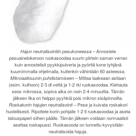
Hajun neutralisointiin pesukoneessa
– Annostele
pesuainelokeroon ruokasoodaa suurin piirtein saman verran
kuin annostelisit pyykkipulveria ja pyöritä kone tyhjänä
kuumimmalla ohjelmalla, kuitenkin vähintään 60 asteessa.
Mikroaaltouunin puhdistamiseen
– Mittaa laakeaan astiaan
(esim. kulhoon) 2-3 dl vettä ja 1-2 rkl ruokasoodaa. Kiehauta
seos mikrossa, sopiva aika on noin 2-4 minuuttia. Tämän
jälkeen lika on helppo pyyhkiä pois mikron sisäpinnoilta.
Roskakorin hajujen neutralisointi
– Pese ja kuivata roskakori
huolellisesti. Ripottele korin pohjalle 1-2 tl ruokasoodaa ja aseta
talouspaperi siihen päälle. Tämän jälkeen voidaan normaalisti
asettaa roskapussi. Ruokasooda on tunnettu kyvystään
neutralisoida hajuja.