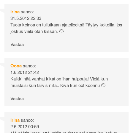
Irina
sanoo:
31.5.2012 22:33
Tuota keinoa en tullutkaan ajatelleeksi! Täytyy kokeilla, jos
joskus vielä otan kissan. 🙂
Vastaa
Oona
sanoo:
1.6.2012 21:42
Kaikki nää vanhat kikat on ihan huippuja! Vielä kun
muistaisi kun tarvis niitä.. Kiva kun oot koonnu 🙂
Vastaa
Irina
sanoo:
2.6.2012 00:59
Mä päätin kans, että yritän muistaa noi sitten jos joskus