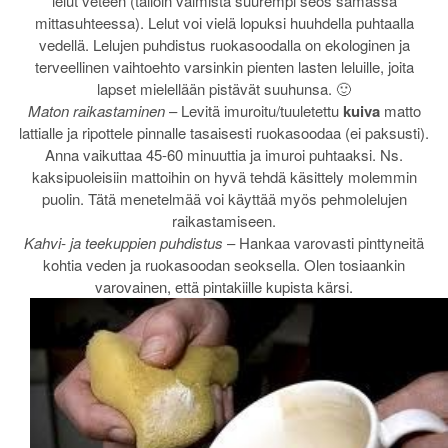
lelut veteen (tällöin valmista suurempi seos samassa
mittasuhteessa). Lelut voi vielä lopuksi huuhdella puhtaalla
vedellä. Lelujen puhdistus ruokasoodalla on ekologinen ja
terveellinen vaihtoehto varsinkin pienten lasten leluille, joita
lapset mielellään pistävät suuhunsa. 🙂
Maton raikastaminen
– Levitä imuroitu/tuuletettu
kuiva
matto
lattialle ja ripottele pinnalle tasaisesti ruokasoodaa (ei paksusti).
Anna vaikuttaa 45-60 minuuttia ja imuroi puhtaaksi. Ns.
kaksipuoleisiin mattoihin on hyvä tehdä käsittely molemmin
puolin. Tätä menetelmää voi käyttää myös pehmolelujen
raikastamiseen.
Kahvi- ja teekuppien puhdistus
– Hankaa varovasti pinttyneitä
kohtia veden ja ruokasoodan seoksella. Olen tosiaankin
varovainen, että pintakiille kupista kärsi.