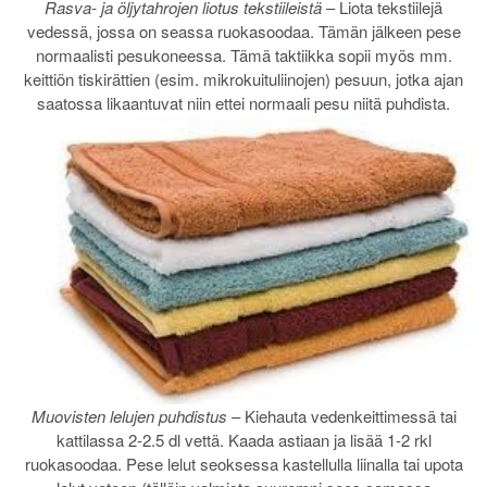
Rasva- ja öljytahrojen liotus tekstiileistä
– Liota tekstiilejä
vedessä, jossa on seassa ruokasoodaa. Tämän jälkeen pese
normaalisti pesukoneessa. Tämä taktiikka sopii myös mm.
keittiön tiskirättien (esim. mikrokuituliinojen) pesuun, jotka ajan
saatossa likaantuvat niin ettei normaali pesu niitä puhdista.
Muovisten lelujen puhdistus
– Kiehauta vedenkeittimessä tai
kattilassa 2-2.5 dl vettä. Kaada astiaan ja lisää 1-2 rkl
ruokasoodaa. Pese lelut seoksessa kastellulla liinalla tai upota