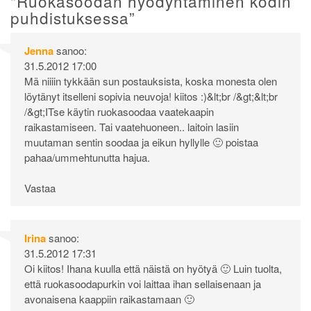
“
Ruokasoodan hyödyntäminen kodin
puhdistuksessa
”
Jenna
sanoo:
31.5.2012 17:00
Mä niiiin tykkään sun postauksista, koska monesta olen
löytänyt itselleni sopivia neuvoja! kiitos :)&lt;br /&gt;&lt;br
/&gt;ITse käytin ruokasoodaa vaatekaapin
raikastamiseen. Tai vaatehuoneen.. laitoin lasiin
muutaman sentin soodaa ja eikun hyllylle 🙂 poistaa
pahaa/ummehtunutta hajua.
Vastaa
Irina
sanoo:
31.5.2012 17:31
Oi kiitos! Ihana kuulla että näistä on hyötyä 🙂 Luin tuolta,
että ruokasoodapurkin voi laittaa ihan sellaisenaan ja
avonaisena kaappiin raikastamaan 🙂