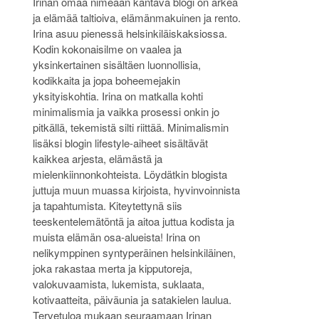
Irinan omaa nimeään kantava blogi on arkea
ja elämää taltioiva, elämänmakuinen ja rento.
Irina asuu pienessä helsinkiläiskaksiossa.
Kodin kokonaisilme on vaalea ja
yksinkertainen sisältäen luonnollisia,
kodikkaita ja jopa boheemejakin
yksityiskohtia. Irina on matkalla kohti
minimalismia ja vaikka prosessi onkin jo
pitkällä, tekemistä silti riittää. Minimalismin
lisäksi blogin lifestyle-aiheet sisältävät
kaikkea arjesta, elämästä ja
mielenkiinnonkohteista. Löydätkin blogista
juttuja muun muassa kirjoista, hyvinvoinnista
ja tapahtumista. Kiteytettynä siis
teeskentelemätöntä ja aitoa juttua kodista ja
muista elämän osa-alueista! Irina on
nelikymppinen syntyperäinen helsinkiläinen,
joka rakastaa merta ja kipputoreja,
valokuvaamista, lukemista, suklaata,
kotivaatteita, päiväunia ja satakielen laulua.
Tervetuloa mukaan seuraamaan Irinan