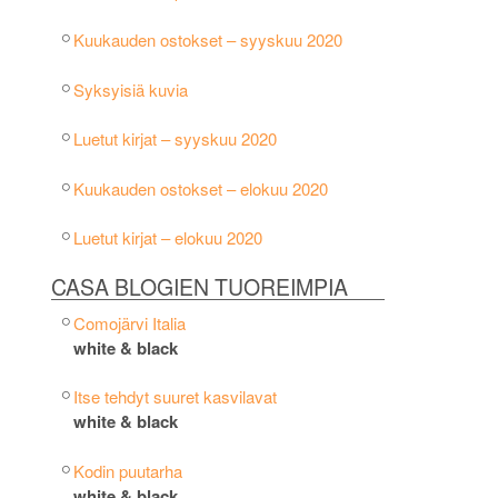
Kuukauden ostokset – syyskuu 2020
Syksyisiä kuvia
Luetut kirjat – syyskuu 2020
Kuukauden ostokset – elokuu 2020
Luetut kirjat – elokuu 2020
CASA BLOGIEN TUOREIMPIA
Comojärvi Italia
white & black
Itse tehdyt suuret kasvilavat
white & black
Kodin puutarha
white & black