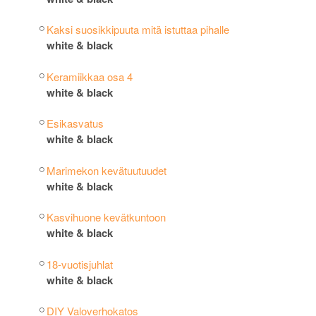
Kaksi suosikkipuuta mitä istuttaa pihalle
white & black
Keramiikkaa osa 4
white & black
Esikasvatus
white & black
Marimekon kevätuutuudet
white & black
Kasvihuone kevätkuntoon
white & black
18-vuotisjuhlat
white & black
DIY Valoverhokatos