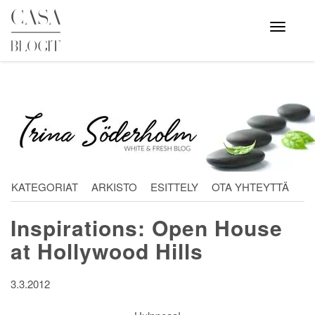
Skip
to
Avaa
valikko
content
KATEGORIAT
ARKISTO
ESITTELY
OTA YHTEYTTÄ
Inspirations: Open House
at Hollywood Hills
3.3.2012