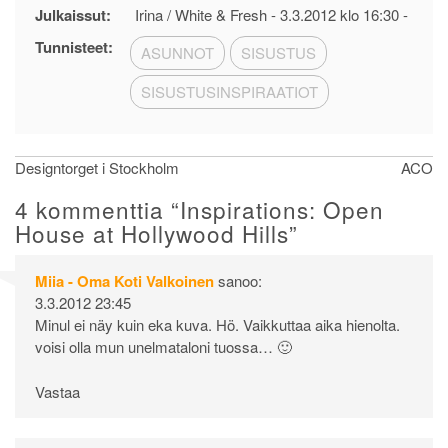
Julkaissut:
Irina / White & Fresh -
3.3.2012 klo 16:30
-
Tunnisteet:
ASUNNOT
SISUSTUS
SISUSTUSINSPIRAATIOT
Artikkelien
Designtorget i Stockholm
ACO
selaus
4 kommenttia “
Inspirations: Open
House at Hollywood Hills
”
Miia - Oma Koti Valkoinen
sanoo:
3.3.2012 23:45
Minul ei näy kuin eka kuva. Hö. Vaikkuttaa aika hienolta.
voisi olla mun unelmataloni tuossa… 🙂
Vastaa