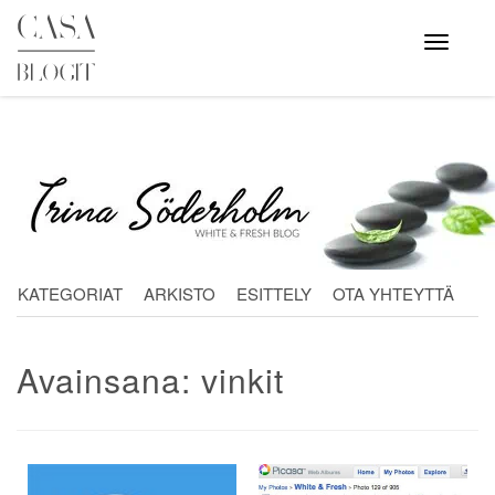
Skip
to
Avaa
valikko
content
KATEGORIAT
ARKISTO
ESITTELY
OTA YHTEYTTÄ
Avainsana:
vinkit
Artikkelien