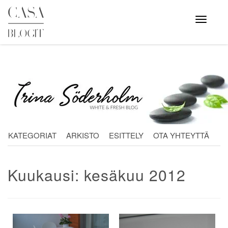
Skip
to
Avaa
valikko
content
KATEGORIAT
ARKISTO
ESITTELY
OTA YHTEYTTÄ
Kuukausi:
kesäkuu 2012
Artikkelien